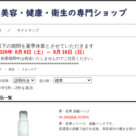
せ
サイトマップ
以下の期間を夏季休業とさせていただきます
2026年 8月 8日（土）～ 8月 16日（日）
※休業期間中は発送いたしませんのでご注意ください。
********************************************
P
美容
スキンケア
示切替：
並び順：
件中1件～2件を表示
品一覧
夢・彩華 炭酸パック
¥4,180
(税抜 ¥3,800)
夢・彩華シリーズ、炭酸パックです。
高濃度の炭酸で血行を促進。美容成分の働きを助け