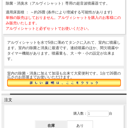
除菌・消臭水（アルヴィシャット）専用の超音波噴霧器です。
適用床面積 ： ～約26畳 (条件により増減する可能性があります)
単独の販売はしておりません。アルヴィシャットを購入のお客様にの
み販売いたします。
アルヴィシャットと必ずセットでお使いください。
アルヴィシャットを水で5倍に薄めてタンクに入れて、室内に噴霧し
ます。室内の除菌と消臭に最適です。連続噴霧のほか、間欠噴霧や
タイマー機能があります。噴霧量も、大・中・小の設定が出来ま
す。
室内の除菌・消臭に加えて加湿も出来て大変便利です。1台で26畳の
広さのお部屋までお使いいただけます。
注文
購入数：
台
在庫
あり