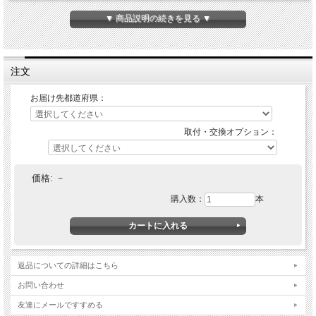
沖縄県は配送対象外です。
▼ 商品説明の続きを見る ▼
●ガスボンベはレンタルとなります。必ず返却が必要となりますのでご了承下さ
い。
ボンベの貸出は最長6ヶ月となっております。
期限が過ぎましたら速やかなご返却
もしくは次の注文をお願い致します。
注文
購入の際には以下の点について選択ください。
※必ず空ボンベと交換になります。
お届け先都道府県：
１．お届け先都道府県
お届け先の都道府県をお選びください。（除く沖縄県）
2．
取付・交換オプション （OPあり、なし）
取付・交換オプション：
配送先が【東京都、大阪府】の場合、取付・交換オプション（追加料金550円）を
お選びいただけます。
限定的なサービスではありますが、ボンベの取付交換に不安を感じるお客様はご利
用ください。
価格:
－
※上記以外の地域へはボンベのみの配送となりますので、お客様ご自身での取付・
交換をお願いいたします。
購入数：
本
製造元からの直送となります。納期に3～5日程度かかりますのでお早めのご注文お
願いいたします。
※配送業者の都合で日時指定はできませんのでご了承ください。
※納品日に受け取りが出来ず再配達になりますと、再配達料（税込2,200円）を追
加で請求させていただきますのでご注意ください。
返品についての詳細はこちら
※業者が空ボンベを引取りに伺いますので、
ご都合の悪い日
をお客様情報の備考欄
にご記入下さい。
お問い合わせ
友達にメールですすめる